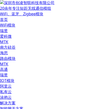
20余年专注短距无线通信模组
WiFi、蓝牙、Zigbee模块
首页
WiFi模块
瑞昱
爱科微
MTK
南方硅谷
海思
路由模块
MTK
高通
瑞昱
IOT模块
阿里云
私有云
涂鸦云
解决方案
智能网关方案