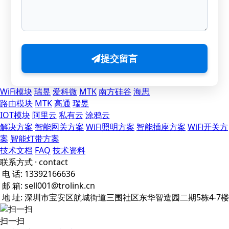
提交留言
WiFi模块
瑞昱
爱科微
MTK
南方硅谷
海思
路由模块
MTK
高通
瑞昱
IOT模块
阿里云
私有云
涂鸦云
解决方案
智能网关方案
WiFi照明方案
智能插座方案
WiFi开关方
案
智能灯带方案
技术文档
FAQ
技术资料
联系方式
· contact
电 话:
13392166636
邮 箱:
sell001@trolink.cn
地 址:
深圳市宝安区航城街道三围社区东华智造园二期5栋4-7楼
扫一扫