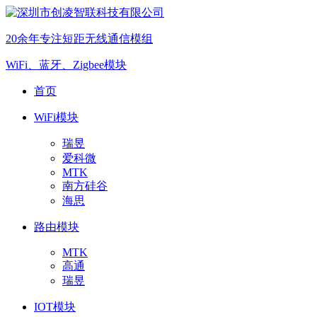
20余年专注短距无线通信模组
WiFi、蓝牙、Zigbee模块
首页
WiFi模块
瑞昱
爱科微
MTK
南方硅谷
海思
路由模块
MTK
高通
瑞昱
IOT模块