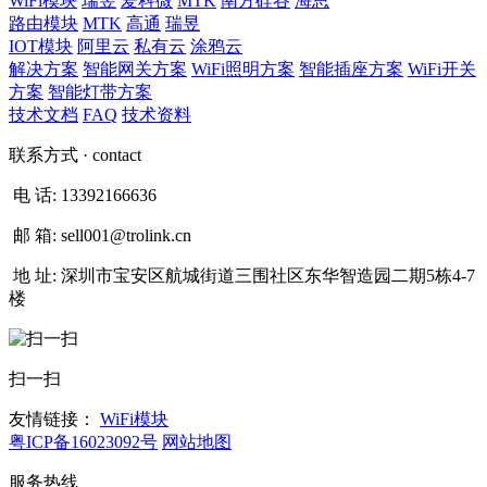
WiFi模块
瑞昱
爱科微
MTK
南方硅谷
海思
路由模块
MTK
高通
瑞昱
IOT模块
阿里云
私有云
涂鸦云
解决方案
智能网关方案
WiFi照明方案
智能插座方案
WiFi开关
方案
智能灯带方案
技术文档
FAQ
技术资料
联系方式
· contact
电 话:
13392166636
邮 箱:
sell001@trolink.cn
地 址:
深圳市宝安区航城街道三围社区东华智造园二期5栋4-7
楼
扫一扫
友情链接：
WiFi模块
粤ICP备16023092号
网站地图
服务热线