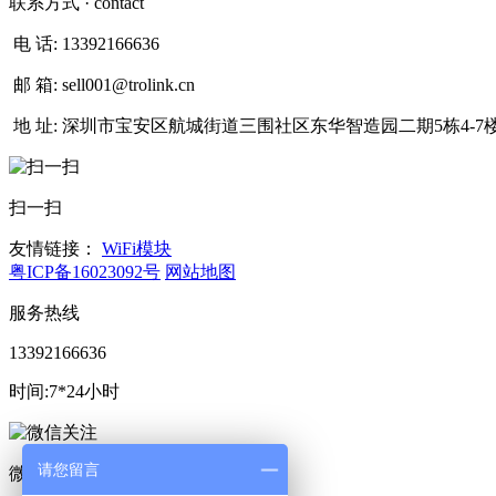
联系方式
· contact
电 话:
13392166636
邮 箱:
sell001@trolink.cn
地 址:
深圳市宝安区航城街道三围社区东华智造园二期5栋4-7
扫一扫
友情链接：
WiFi模块
粤ICP备16023092号
网站地图
服务热线
13392166636
时间:7*24小时
请您留言
微信扫码咨询