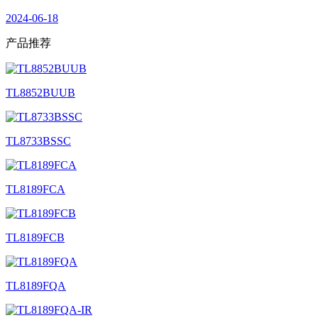
2024-06-18
产品
推荐
TL8852BUUB
TL8733BSSC
TL8189FCA
TL8189FCB
TL8189FQA