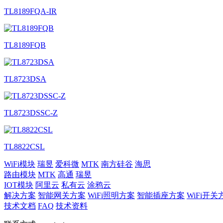
TL8189FQA-IR
TL8189FQB
TL8723DSA
TL8723DSSC-Z
TL8822CSL
WiFi模块
瑞昱
爱科微
MTK
南方硅谷
海思
路由模块
MTK
高通
瑞昱
IOT模块
阿里云
私有云
涂鸦云
解决方案
智能网关方案
WiFi照明方案
智能插座方案
WiFi开关
技术文档
FAQ
技术资料