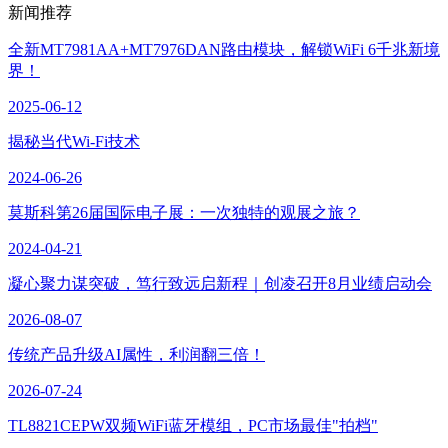
新闻推荐
全新MT7981AA+MT7976DAN路由模块，解锁WiFi 6千兆新境
界！
2025-06-12
揭秘当代Wi-Fi技术
2024-06-26
莫斯科第26届国际电子展：一次独特的观展之旅？
2024-04-21
凝心聚力谋突破，笃行致远启新程｜创凌召开8月业绩启动会
2026-08-07
传统产品升级AI属性，利润翻三倍！
2026-07-24
TL8821CEPW双频WiFi蓝牙模组，PC市场最佳"拍档"