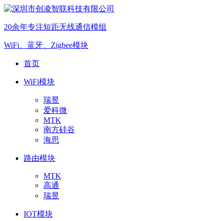
20余年专注短距无线通信模组
WiFi、蓝牙、Zigbee模块
首页
WiFi模块
瑞昱
爱科微
MTK
南方硅谷
海思
路由模块
MTK
高通
瑞昱
IOT模块