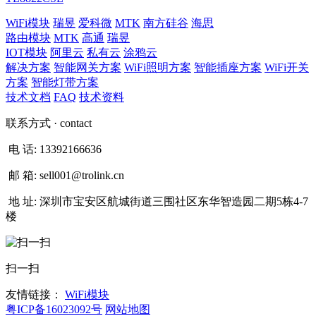
WiFi模块
瑞昱
爱科微
MTK
南方硅谷
海思
路由模块
MTK
高通
瑞昱
IOT模块
阿里云
私有云
涂鸦云
解决方案
智能网关方案
WiFi照明方案
智能插座方案
WiFi开关
方案
智能灯带方案
技术文档
FAQ
技术资料
联系方式
· contact
电 话:
13392166636
邮 箱:
sell001@trolink.cn
地 址:
深圳市宝安区航城街道三围社区东华智造园二期5栋4-7
楼
扫一扫
友情链接：
WiFi模块
粤ICP备16023092号
网站地图