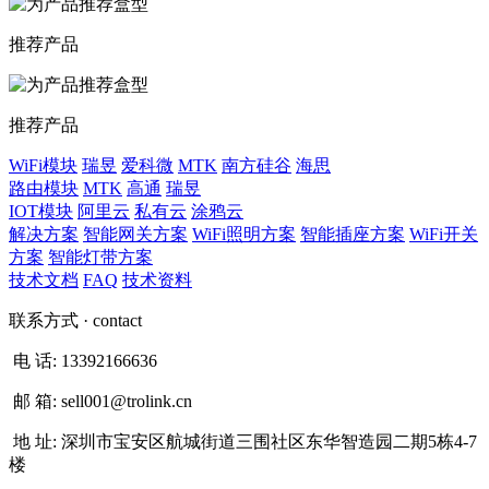
推荐产品
推荐产品
WiFi模块
瑞昱
爱科微
MTK
南方硅谷
海思
路由模块
MTK
高通
瑞昱
IOT模块
阿里云
私有云
涂鸦云
解决方案
智能网关方案
WiFi照明方案
智能插座方案
WiFi开关
方案
智能灯带方案
技术文档
FAQ
技术资料
联系方式
· contact
电 话:
13392166636
邮 箱:
sell001@trolink.cn
地 址:
深圳市宝安区航城街道三围社区东华智造园二期5栋4-7
楼