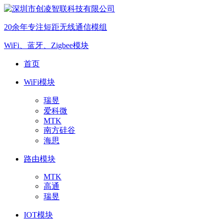
20余年专注短距无线通信模组
WiFi、蓝牙、Zigbee模块
首页
WiFi模块
瑞昱
爱科微
MTK
南方硅谷
海思
路由模块
MTK
高通
瑞昱
IOT模块