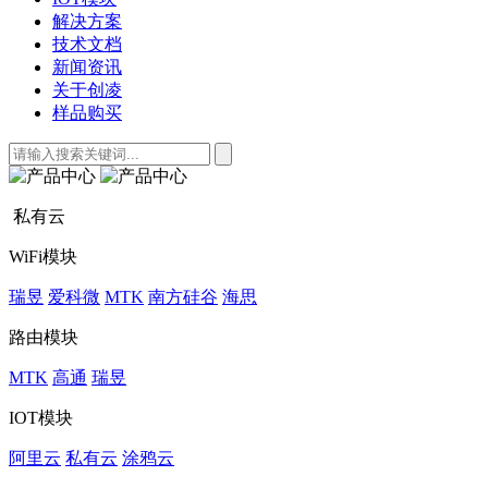
解决方案
技术文档
新闻资讯
关于创凌
样品购买
私有云
WiFi模块
瑞昱
爱科微
MTK
南方硅谷
海思
路由模块
MTK
高通
瑞昱
IOT模块
阿里云
私有云
涂鸦云